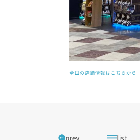
Search
Type of business
業種別検索
Type of needs
ニーズ別検索
キーワード検索
About
Categor
Recruit
カテゴリ別
全国の店舗情報はこちらから
VI/Logos
Graphi
Packaging
Web/D
prev
list