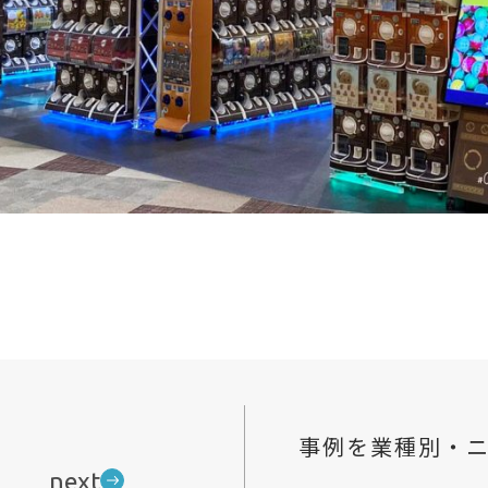
Service
C
y
cs
Signage
Exhibition/Space
Motion graphics
igital contents
事例を業種別・
next