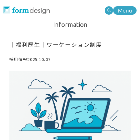
Menu
Work
Information
Type of business
業種別検索
Type of business
Type of needs
｜福利厚生｜ワーケーション制度
業種別検索
Type of needs
ニーズ別検索
採用情報
2025.10.07
Note
ニーズ別検索
Information
Search
About
キーワード検索
Service
Category
Contact