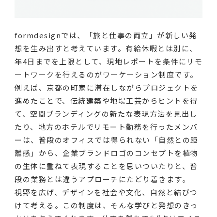
カテゴリ別
Recruit
formdesignでは、「旅と仕事の両立」が新しい発
VI/Logos
Graphics
Signage
想を生み出すと考えています。有給休暇とは別に、
Exhibition/Space
Motion graphics
Characters
年4日までを上限として、現地レポートを条件にリモ
Packaging
Web/Digital contents
ートワークを行えるのがワーケーション制度です。
例えば、京都の町家に滞在しながらプロジェクトを
進めたことで、伝統建築や地場工芸からヒントを得
て、空間ブランディングの新たな表現方法を見出し
たり、地方のホテルでリモート勤務を行ったメンバ
ーは、普段のオフィスでは得られない「自然との距
離感」から、企業ブランドロゴのコンセプトを植物
の生体に重ねて表現することを思いついたりと、普
段の業務とは違うアプローチにたどり着きます。
視野を広げ、デザインを社会や文化、自然と結びつ
けて考える。この制度は、そんな学びと発想のきっ