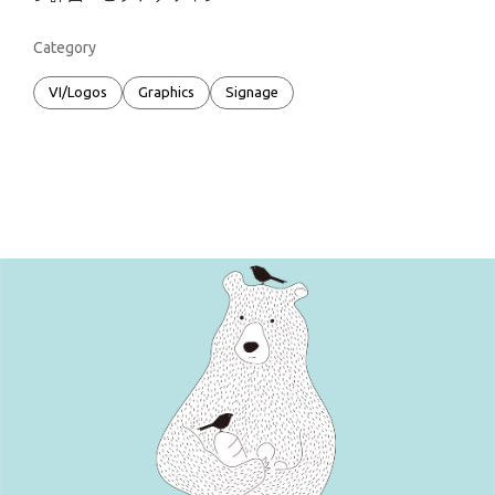
Category
VI/Logos
Graphics
Signage