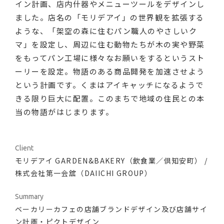
イン計画、店内什器やメニューツールをデザインし
カテゴリ別
ました。店名の「モリデアイ」の世界観を拡張する
Recruit
ような、「架空の森に住むパン職人のやさしいク
VI/Logos
Graphics
Signage
マ」を設定し、周辺に住む動物たちが木の実や野菜
Exhibition/Space
Motion graphics
Characters
をもってパン工場に様々なお願いをするというスト
Packaging
Web/Digital contents
ーリーを設定。物語のある商品開発を加速させよう
という計画です。くまはアイキャッチになるようで
きる限り巨大に配置。このまちで地域の住民との本
当の物語がはじまります。
Client
モリデアイ GARDEN&BAKERY（飲食業／倶知安町） /
株式会社第一会舘（DAIICHI GROUP）
Summary
ベーカリーカフェの店舗ブランドデザイン及び店舗サイ
ン計画・ピクトデザイン