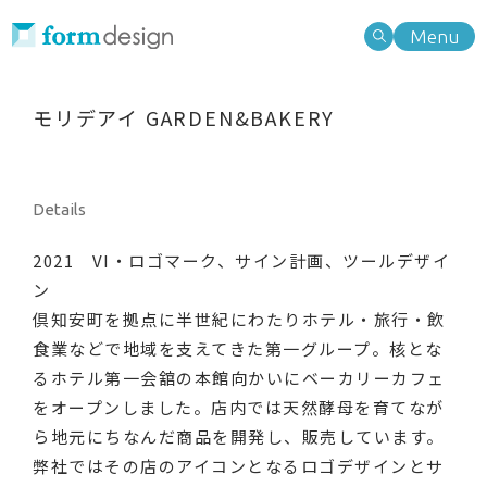
Menu
Work
Type of business
モリデアイ GARDEN&BAKERY
業種別検索
Type of business
Type of needs
業種別検索
Type of needs
ニーズ別検索
Note
Details
ニーズ別検索
2021 VI・ロゴマーク、サイン計画、ツールデザイ
Information
Search
ン
倶知安町を拠点に半世紀にわたりホテル・旅行・飲
About
キーワード検索
食業などで地域を支えてきた第一グループ。核とな
るホテル第一会舘の本館向かいにベーカリーカフェ
Service
をオープンしました。店内では天然酵母を育てなが
ら地元にちなんだ商品を開発し、販売しています。
Category
弊社ではその店のアイコンとなるロゴデザインとサ
Contact