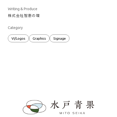
カテゴリ別
Writing & Produce
Recruit
株式会社智恵の環
VI/Logos
Graphics
Signage
Exhibition/Space
Motion graphics
Characters
Category
Packaging
Web/Digital contents
VI/Logos
Graphics
Signage