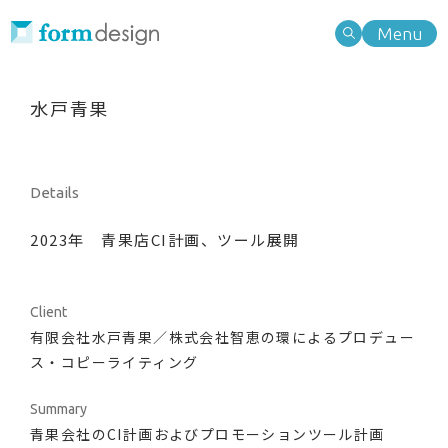
Menu
Work
Type of business
水戸青果
業種別検索
Type of business
Type of needs
業種別検索
Type of needs
ニーズ別検索
Note
Details
ニーズ別検索
2023年 青果店CI計画、ツール展開
Information
Search
About
キーワード検索
Client
有限会社水戸青果／
株式会社智恵の環
によるプロデュー
ス・コピーライティング
Service
Summary
Category
Contact
青果会社のCI計画およびプロモーションツール計画