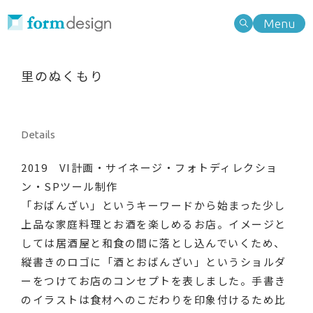
Menu
Work
Type of business
里のぬくもり
業種別検索
Type of business
Type of needs
業種別検索
Type of needs
ニーズ別検索
Note
Details
ニーズ別検索
2019 VI計画・サイネージ・フォトディレクショ
Information
Search
ン・SPツール制作
「おばんざい」というキーワードから始まった少し
About
キーワード検索
上品な家庭料理とお酒を楽しめるお店。イメージと
しては居酒屋と和食の間に落とし込んでいくため、
Service
縦書きのロゴに「酒とおばんざい」というショルダ
ーをつけてお店のコンセプトを表しました。手書き
Category
のイラストは食材へのこだわりを印象付けるため比
Contact