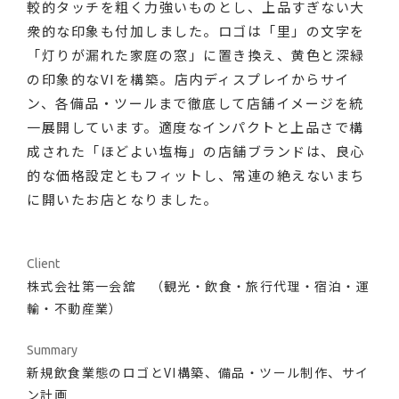
較的タッチを粗く力強いものとし、上品すぎない大
カテゴリ別
衆的な印象も付加しました。ロゴは「里」の文字を
Recruit
「灯りが漏れた家庭の窓」に置き換え、黄色と深緑
VI/Logos
Graphics
Signage
の印象的なVIを構築。店内ディスプレイからサイ
Exhibition/Space
Motion graphics
Characters
ン、各備品・ツールまで徹底して店舗イメージを統
Packaging
Web/Digital contents
一展開しています。適度なインパクトと上品さで構
成された「ほどよい塩梅」の店舗ブランドは、良心
的な価格設定ともフィットし、常連の絶えないまち
に開いたお店となりました。
Client
株式会社第一会舘 （観光・飲食・旅行代理・宿泊・運
輸・不動産業）
Summary
新規飲食業態のロゴとVI構築、備品・ツール制作、サイ
ン計画