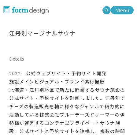
Menu
Work
Type of business
江丹別マージナルサウナ
業種別検索
Type of business
Type of needs
業種別検索
Type of needs
ニーズ別検索
Note
Details
ニーズ別検索
2022 公式ウェブサイト・予約サイト開発
Information
Search
施設メインビジュアル・ブランド素材撮影
北海道・江丹別地区で新たに開業するサウナ施設の
About
キーワード検索
公式サイト・予約サイトを計画しました。江丹別で
チーズの製造販売を軸に様々なジャンルで精力的に
Service
活動している株式会社ブルーチーズドリーマーの伊
勢様が運営するコンテナ型プライベートサウナ施
Category
設。公式サイトと予約サイトを連携し、複数の時間
Contact