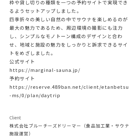
枠や貸し切りの種類を一つの予約サイトで実現でき
カテゴリ別
るようセットアップしました。
Recruit
四季折々の美しい自然の中でサウナを楽しめるのが
VI/Logos
Graphics
Signage
最大の魅力であるため、周辺環境の撮影にも注力
Exhibition/Space
Motion graphics
Characters
し、シンプルなモノトーン構成のデザインと合わ
Packaging
Web/Digital contents
せ、地域と施設の魅力をしっかりと訴求できるサイ
トをめざしました。
公式サイト
https://marginal-sauna.jp/
予約サイト
https://reserve.489ban.net/client/etanbetsu
-ms/0/plan/daytrip
Client
株式会社ブルーチーズドリーマー（食品加工業・サウナ
施設運営）